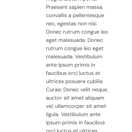
$30.00
MAY
Praesent sapien massa,
BE
convallis a pellentesque
CHOSEN
nec, egestas non nisi.
ON
Donec rutrum congue leo
THE
eget malesuada. Donec
PRODUCT
rutrum congue leo eget
PAGE
malesuada. Vestibulum
ante ipsum primis in
faucibus orci luctus et
ultrices posuere cubilia
Curae; Donec velit neque,
auctor sit amet aliquam
vel, ullamcorper sit amet
ligula. Vestibulum ante
ipsum primis in faucibus
orci luctus et ultrices