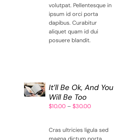
volutpat. Pellentesque in
ipsum id orci porta
dapibus. Curabitur
aliquet quam id dui
posuere blandit.
SELECT
It’ll Be Ok, And You
OPTIONS
THIS
Will Be Too
/
PRODUCT
DETAILS
Price
$
10.00
–
$
30.00
HAS
range:
MULTIPLE
$10.00
VARIANTS.
Cras ultricies ligula sed
through
THE
magna dictum porta.
OPTIONS