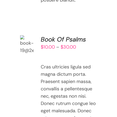
posuere blandit.
SELECT
Book Of Psalms
OPTIONS
Price
$
10.00
–
$
30.00
THIS
/
range:
PRODUCT
DETAILS
$10.00
HAS
Cras ultricies ligula sed
MULTIPLE
through
VARIANTS.
magna dictum porta.
$30.00
THE
Praesent sapien massa,
OPTIONS
convallis a pellentesque
MAY
nec, egestas non nisi.
BE
Donec rutrum congue leo
CHOSEN
eget malesuada. Donec
ON