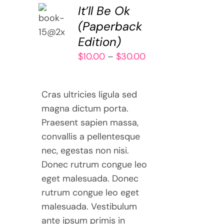
SELECT
It’ll Be Ok
OPTIONS
(Paperback
THIS
/
Edition)
PRODUCT
DETAILS
HAS
Price
$
10.00
–
$
30.00
MULTIPLE
range:
VARIANTS.
$10.00
THE
Cras ultricies ligula sed
through
OPTIONS
magna dictum porta.
$30.00
MAY
Praesent sapien massa,
BE
convallis a pellentesque
CHOSEN
ON
nec, egestas non nisi.
THE
Donec rutrum congue leo
PRODUCT
eget malesuada. Donec
PAGE
rutrum congue leo eget
malesuada. Vestibulum
ante ipsum primis in