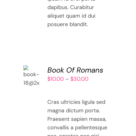
dapibus. Curabitur
aliquet quam id dui
posuere blandit.
SELECT
Book Of Romans
OPTIONS
Price
$
10.00
–
$
30.00
THIS
/
range:
PRODUCT
DETAILS
$10.00
HAS
Cras ultricies ligula sed
MULTIPLE
through
VARIANTS.
magna dictum porta.
$30.00
THE
Praesent sapien massa,
OPTIONS
convallis a pellentesque
MAY