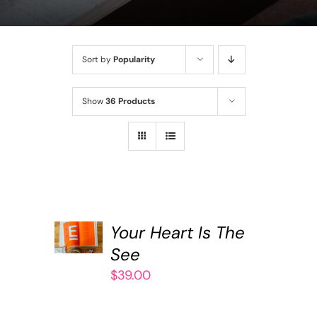
Sort by
Popularity
Show
36 Products
ADD
TO
Your Heart Is The
CART
See
/
$
39.00
DETAILS