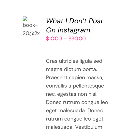
SELECT
What I Don’t Post
OPTIONS
On Instagram
THIS
/
Price
$
10.00
–
$
30.00
PRODUCT
DETAILS
HAS
range:
MULTIPLE
$10.00
VARIANTS.
Cras ultricies ligula sed
through
THE
magna dictum porta.
$30.00
OPTIONS
Praesent sapien massa,
MAY
convallis a pellentesque
BE
nec, egestas non nisi.
CHOSEN
Donec rutrum congue leo
ON
THE
eget malesuada. Donec
PRODUCT
rutrum congue leo eget
PAGE
malesuada. Vestibulum